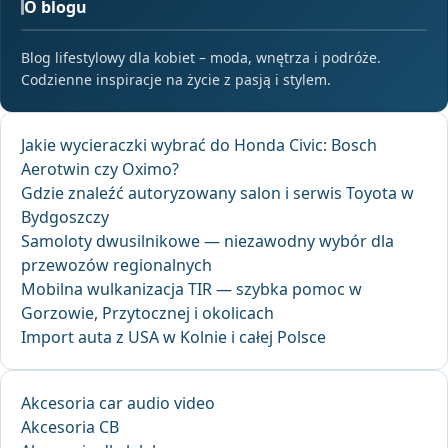
O blogu
Blog lifestylowy dla kobiet – moda, wnętrza i podróże.
Codzienne inspiracje na życie z pasją i stylem.
Jakie wycieraczki wybrać do Honda Civic: Bosch
Aerotwin czy Oximo?
Gdzie znaleźć autoryzowany salon i serwis Toyota w
Bydgoszczy
Samoloty dwusilnikowe — niezawodny wybór dla
przewozów regionalnych
Mobilna wulkanizacja TIR — szybka pomoc w
Gorzowie, Przytocznej i okolicach
Import auta z USA w Kolnie i całej Polsce
Akcesoria car audio video
Akcesoria CB