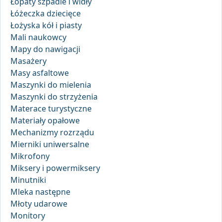
Łopaty szpadle i widły
Łóżeczka dziecięce
Łożyska kół i piasty
Mali naukowcy
Mapy do nawigacji
Masażery
Masy asfaltowe
Maszynki do mielenia
Maszynki do strzyżenia
Materace turystyczne
Materiały opałowe
Mechanizmy rozrządu
Mierniki uniwersalne
Mikrofony
Miksery i powermiksery
Minutniki
Mleka następne
Młoty udarowe
Monitory