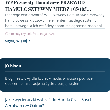
WP Przewody Hamulcowe PRZEWOD
HAMULC SZTYWNY MIEDZ 105/105
L=210CM FI= 4.75MM SZT WP WP-036
Dlaczego warto wybrać WP Przewody Hamulcowe? Przewody
hamulcowe są kluczowym elementem każdego systemu
hamulcowego, a ich właściwy dobór ma ogromne znaczenie
dla bezpieczeństwa na…
3 minuty czytania
30 maja 2026
Czytaj więcej
O blogu
Blog lifestylowy dla kobiet – moda, wnętrza i podróże.
Codzienne inspiracje na życie z pasją i stylem.
Jakie wycieraczki wybrać do Honda Civic: Bosch
Aerotwin czy Oximo?