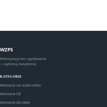
WZPS
Motoryzacja bez zgadywania
— wybieraj świadomie.
KATEGORIE
Akcesoria car audio video
Akcesoria CB
Akcesoria dla lalek