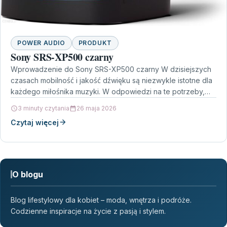
POWER AUDIO
PRODUKT
Sony SRS-XP500 czarny
Wprowadzenie do Sony SRS-XP500 czarny W dzisiejszych
czasach mobilność i jakość dźwięku są niezwykle istotne dla
każdego miłośnika muzyki. W odpowiedzi na te potrzeby,…
3 minuty czytania
26 maja 2026
Czytaj więcej
O blogu
Blog lifestylowy dla kobiet – moda, wnętrza i podróże.
Codzienne inspiracje na życie z pasją i stylem.