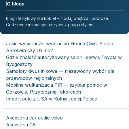
O blogu
Blog lifestylowy dla kobiet – moda, wnętrza i podróże.
Codzienne inspiracje na życie z pasją i stylem.
Jakie wycieraczki wybrać do Honda Civic: Bosch
Aerotwin czy Oximo?
Gdzie znaleźć autoryzowany salon i serwis Toyota w
Bydgoszczy
Samoloty dwusilnikowe — niezawodny wybór dla
przewozów regionalnych
Mobilna wulkanizacja TIR — szybka pomoc w
Gorzowie, Przytocznej i okolicach
Import auta z USA w Kolnie i całej Polsce
Akcesoria car audio video
Akcesoria CB