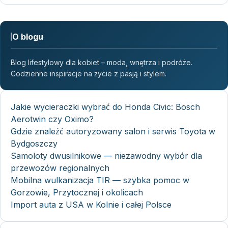
O blogu
Blog lifestylowy dla kobiet – moda, wnętrza i podróże.
Codzienne inspiracje na życie z pasją i stylem.
Jakie wycieraczki wybrać do Honda Civic: Bosch
Aerotwin czy Oximo?
Gdzie znaleźć autoryzowany salon i serwis Toyota w
Bydgoszczy
Samoloty dwusilnikowe — niezawodny wybór dla
przewozów regionalnych
Mobilna wulkanizacja TIR — szybka pomoc w
Gorzowie, Przytocznej i okolicach
Import auta z USA w Kolnie i całej Polsce