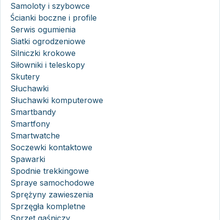
Samoloty i szybowce
Ścianki boczne i profile
Serwis ogumienia
Siatki ogrodzeniowe
Silniczki krokowe
Siłowniki i teleskopy
Skutery
Słuchawki
Słuchawki komputerowe
Smartbandy
Smartfony
Smartwatche
Soczewki kontaktowe
Spawarki
Spodnie trekkingowe
Spraye samochodowe
Sprężyny zawieszenia
Sprzęgła kompletne
Sprzęt gaśniczy