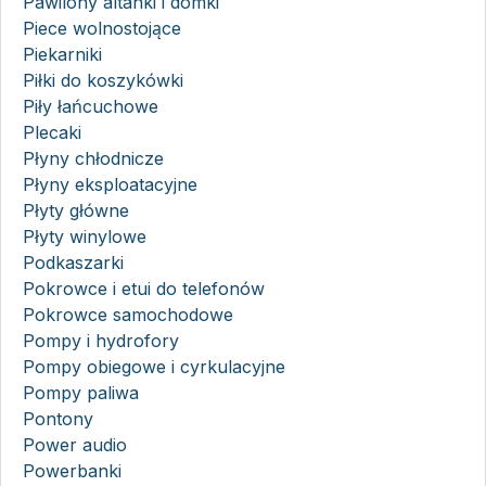
Pawilony altanki i domki
Piece wolnostojące
Piekarniki
Piłki do koszykówki
Piły łańcuchowe
Plecaki
Płyny chłodnicze
Płyny eksploatacyjne
Płyty główne
Płyty winylowe
Podkaszarki
Pokrowce i etui do telefonów
Pokrowce samochodowe
Pompy i hydrofory
Pompy obiegowe i cyrkulacyjne
Pompy paliwa
Pontony
Power audio
Powerbanki