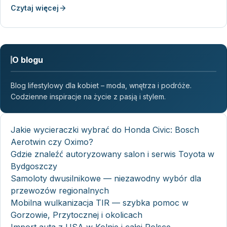
Czytaj więcej
O blogu
Blog lifestylowy dla kobiet – moda, wnętrza i podróże.
Codzienne inspiracje na życie z pasją i stylem.
Jakie wycieraczki wybrać do Honda Civic: Bosch
Aerotwin czy Oximo?
Gdzie znaleźć autoryzowany salon i serwis Toyota w
Bydgoszczy
Samoloty dwusilnikowe — niezawodny wybór dla
przewozów regionalnych
Mobilna wulkanizacja TIR — szybka pomoc w
Gorzowie, Przytocznej i okolicach