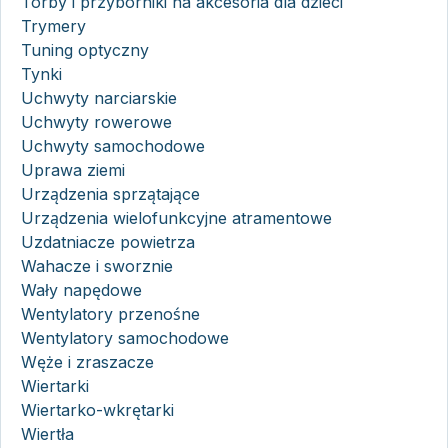
Torby i przyborniki na akcesoria dla dzieci
Trymery
Tuning optyczny
Tynki
Uchwyty narciarskie
Uchwyty rowerowe
Uchwyty samochodowe
Uprawa ziemi
Urządzenia sprzątające
Urządzenia wielofunkcyjne atramentowe
Uzdatniacze powietrza
Wahacze i sworznie
Wały napędowe
Wentylatory przenośne
Wentylatory samochodowe
Węże i zraszacze
Wiertarki
Wiertarko-wkrętarki
Wiertła