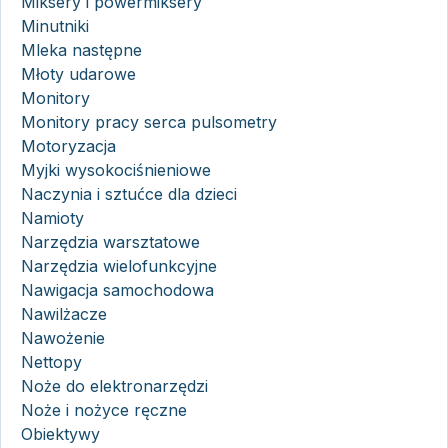
Miksery i powermiksery
Minutniki
Mleka następne
Młoty udarowe
Monitory
Monitory pracy serca pulsometry
Motoryzacja
Myjki wysokociśnieniowe
Naczynia i sztućce dla dzieci
Namioty
Narzędzia warsztatowe
Narzędzia wielofunkcyjne
Nawigacja samochodowa
Nawilżacze
Nawożenie
Nettopy
Noże do elektronarzędzi
Noże i nożyce ręczne
Obiektywy