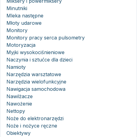
Miksery i powermiksery
Minutniki
Mleka następne
Młoty udarowe
Monitory
Monitory pracy serca pulsometry
Motoryzacja
Myjki wysokociśnieniowe
Naczynia i sztućce dla dzieci
Namioty
Narzędzia warsztatowe
Narzędzia wielofunkcyjne
Nawigacja samochodowa
Nawilżacze
Nawożenie
Nettopy
Noże do elektronarzędzi
Noże i nożyce ręczne
Obiektywy