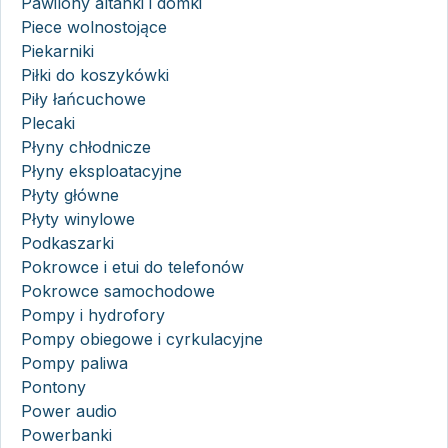
Pawilony altanki i domki
Piece wolnostojące
Piekarniki
Piłki do koszykówki
Piły łańcuchowe
Plecaki
Płyny chłodnicze
Płyny eksploatacyjne
Płyty główne
Płyty winylowe
Podkaszarki
Pokrowce i etui do telefonów
Pokrowce samochodowe
Pompy i hydrofory
Pompy obiegowe i cyrkulacyjne
Pompy paliwa
Pontony
Power audio
Powerbanki