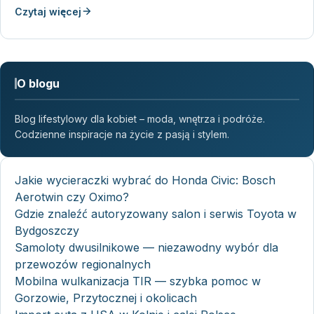
Czytaj więcej
O blogu
Blog lifestylowy dla kobiet – moda, wnętrza i podróże.
Codzienne inspiracje na życie z pasją i stylem.
Jakie wycieraczki wybrać do Honda Civic: Bosch
Aerotwin czy Oximo?
Gdzie znaleźć autoryzowany salon i serwis Toyota w
Bydgoszczy
Samoloty dwusilnikowe — niezawodny wybór dla
przewozów regionalnych
Mobilna wulkanizacja TIR — szybka pomoc w
Gorzowie, Przytocznej i okolicach