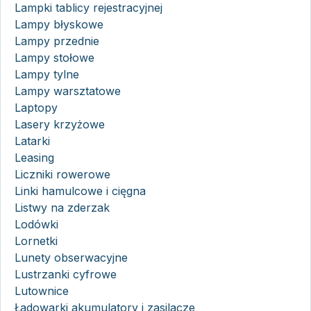
Lampki tablicy rejestracyjnej
Lampy błyskowe
Lampy przednie
Lampy stołowe
Lampy tylne
Lampy warsztatowe
Laptopy
Lasery krzyżowe
Latarki
Leasing
Liczniki rowerowe
Linki hamulcowe i cięgna
Listwy na zderzak
Lodówki
Lornetki
Lunety obserwacyjne
Lustrzanki cyfrowe
Lutownice
Ładowarki akumulatory i zasilacze