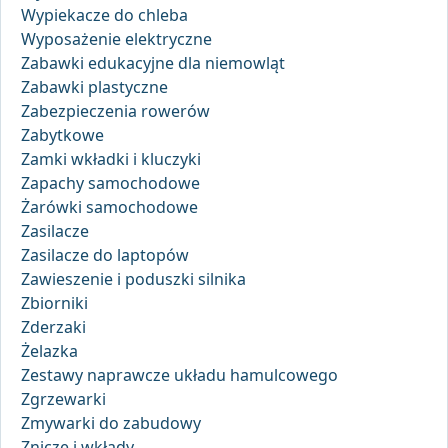
Wypiekacze do chleba
Wyposażenie elektryczne
Zabawki edukacyjne dla niemowląt
Zabawki plastyczne
Zabezpieczenia rowerów
Zabytkowe
Zamki wkładki i kluczyki
Zapachy samochodowe
Żarówki samochodowe
Zasilacze
Zasilacze do laptopów
Zawieszenie i poduszki silnika
Zbiorniki
Zderzaki
Żelazka
Zestawy naprawcze układu hamulcowego
Zgrzewarki
Zmywarki do zabudowy
Znicze i wkłady