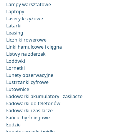
Lampy warsztatowe
Laptopy
Lasery krzyżowe
Latarki
Leasing
Liczniki rowerowe
Linki hamulcowe i cięgna
Listwy na zderzak
Lodówki
Lornetki
Lunety obserwacyjne
Lustrzanki cyfrowe
Lutownice
Ładowarki akumulatory i zasilacze
Ładowarki do telefonów
Ładowarki i zasilacze
Łańcuchy śniegowe
Łodzie
Łopaty szpadle i widły