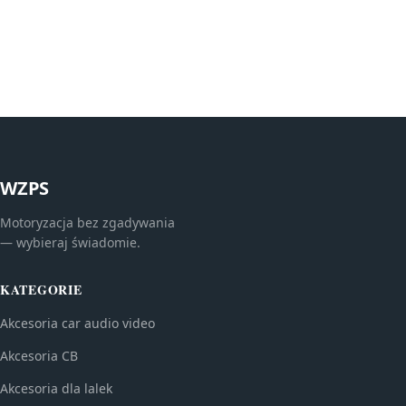
WZPS
Motoryzacja bez zgadywania
— wybieraj świadomie.
KATEGORIE
Akcesoria car audio video
Akcesoria CB
Akcesoria dla lalek