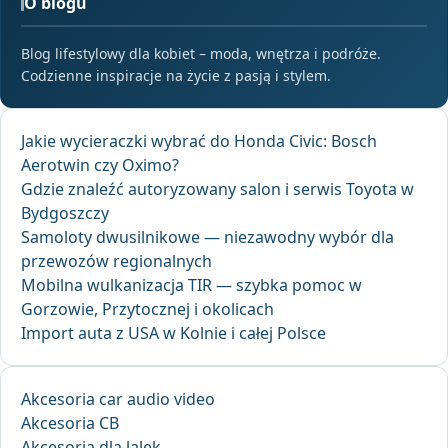
O blogu
Blog lifestylowy dla kobiet – moda, wnętrza i podróże.
Codzienne inspiracje na życie z pasją i stylem.
Jakie wycieraczki wybrać do Honda Civic: Bosch
Aerotwin czy Oximo?
Gdzie znaleźć autoryzowany salon i serwis Toyota w
Bydgoszczy
Samoloty dwusilnikowe — niezawodny wybór dla
przewozów regionalnych
Mobilna wulkanizacja TIR — szybka pomoc w
Gorzowie, Przytocznej i okolicach
Import auta z USA w Kolnie i całej Polsce
Akcesoria car audio video
Akcesoria CB
Akcesoria dla lalek