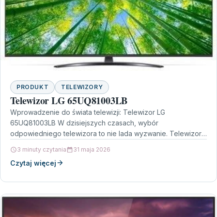
PRODUKT
TELEWIZORY
Telewizor LG 65UQ81003LB
Wprowadzenie do świata telewizji: Telewizor LG
65UQ81003LB W dzisiejszych czasach, wybór
odpowiedniego telewizora to nie lada wyzwanie. Telewizor
LG 65UQ81003LB to model, który z…
3 minuty czytania
31 maja 2026
Czytaj więcej