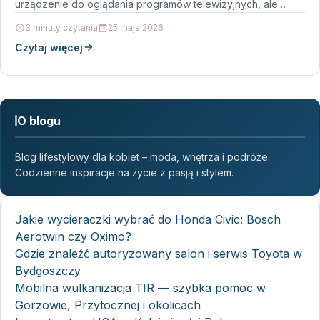
urządzenie do oglądania programów telewizyjnych, ale
także centrum domowej…
3 minuty czytania
25 maja 2026
Czytaj więcej
O blogu
Blog lifestylowy dla kobiet – moda, wnętrza i podróże.
Codzienne inspiracje na życie z pasją i stylem.
Jakie wycieraczki wybrać do Honda Civic: Bosch
Aerotwin czy Oximo?
Gdzie znaleźć autoryzowany salon i serwis Toyota w
Bydgoszczy
Mobilna wulkanizacja TIR — szybka pomoc w
Gorzowie, Przytocznej i okolicach