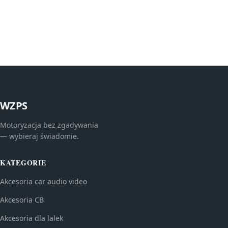
WZPS
Motoryzacja bez zgadywania
— wybieraj świadomie.
KATEGORIE
Akcesoria car audio video
Akcesoria CB
Akcesoria dla lalek