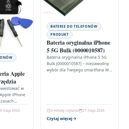
BATERIE DO TELEFONÓW
PRODUKT
Bateria oryginalna iPhone
5 5G Bulk (0000010587)
Bateria oryginalna iPhone 5 5G
EFONÓW
Bulk (0000010587) – niezawodny
wybór dla Twojego smartfona W
eria Apple
dzisiejszych czasach smartfony
rzędzia
stały się nieodłącznym
inwestować w
elementem naszego życia.
 Apple iPhone
Wśród…
czasach
ę nieodłącznym
9 maja 2026
3 minuty czytania
27 maja 2026
 życia. W
Czytaj więcej
le marki