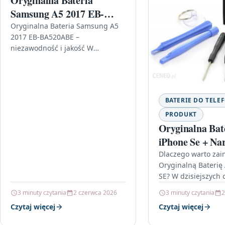
Oryginalna Bateria
Samsung A5 2017 EB-
BA520ABE (69034a49-
Oryginalna Bateria Samsung A5
2017 EB-BA520ABE –
43fc-46b8-bd53-
niezawodność i jakość W
f54a4a005545)
dzisiejszych czasach smartfony
stały się nieodłącznym
elementem naszego życia. Wraz z
ich wzrastającą…
BATERIE DO TEL
PRODUKT
Oryginalna Bat
iPhone Se + Na
Dlaczego warto za
Oryginalną Baterię
SE? W dzisiejszych 
smartfony stały si
3 minuty czytania
2 czerwca 2026
3 minuty czytania
2
elementem naszego
Czytaj więcej
Czytaj więcej
szczególności mode
Apple…