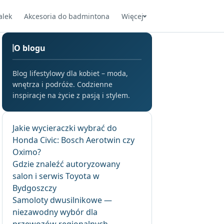
alek
Akcesoria do badmintona
Więcej
O blogu
Blog lifestylowy dla kobiet – moda,
wnętrza i podróże. Codzienne
inspiracje na życie z pasją i stylem.
Jakie wycieraczki wybrać do
Honda Civic: Bosch Aerotwin czy
Oximo?
Gdzie znaleźć autoryzowany
salon i serwis Toyota w
Bydgoszczy
Samoloty dwusilnikowe —
niezawodny wybór dla