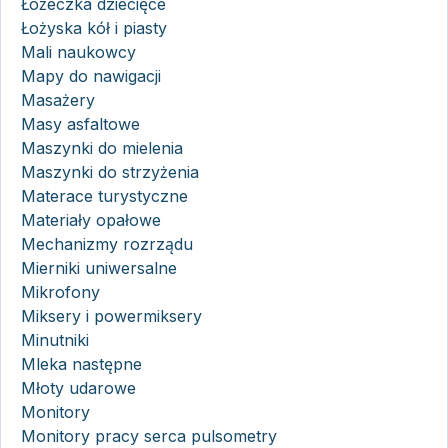
Łóżeczka dziecięce
Łożyska kół i piasty
Mali naukowcy
Mapy do nawigacji
Masażery
Masy asfaltowe
Maszynki do mielenia
Maszynki do strzyżenia
Materace turystyczne
Materiały opałowe
Mechanizmy rozrządu
Mierniki uniwersalne
Mikrofony
Miksery i powermiksery
Minutniki
Mleka następne
Młoty udarowe
Monitory
Monitory pracy serca pulsometry