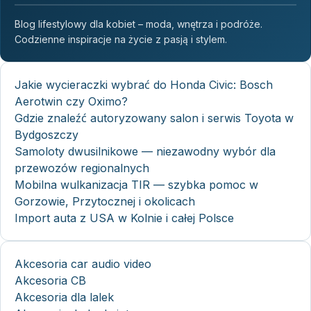
Blog lifestylowy dla kobiet – moda, wnętrza i podróże.
Codzienne inspiracje na życie z pasją i stylem.
Jakie wycieraczki wybrać do Honda Civic: Bosch
Aerotwin czy Oximo?
Gdzie znaleźć autoryzowany salon i serwis Toyota w
Bydgoszczy
Samoloty dwusilnikowe — niezawodny wybór dla
przewozów regionalnych
Mobilna wulkanizacja TIR — szybka pomoc w
Gorzowie, Przytocznej i okolicach
Import auta z USA w Kolnie i całej Polsce
Akcesoria car audio video
Akcesoria CB
Akcesoria dla lalek