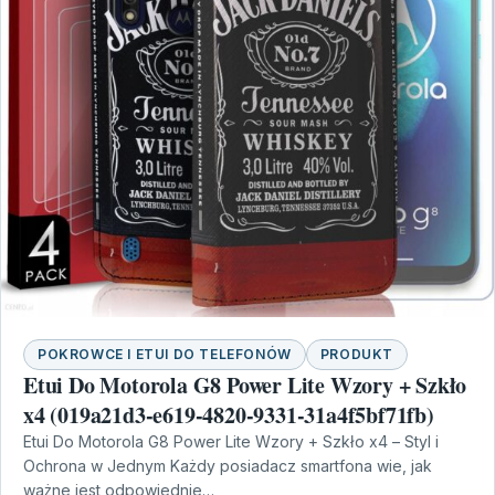
POKROWCE I ETUI DO TELEFONÓW
PRODUKT
Etui Do Motorola G8 Power Lite Wzory + Szkło
x4 (019a21d3-e619-4820-9331-31a4f5bf71fb)
Etui Do Motorola G8 Power Lite Wzory + Szkło x4 – Styl i
Ochrona w Jednym Każdy posiadacz smartfona wie, jak
ważne jest odpowiednie…