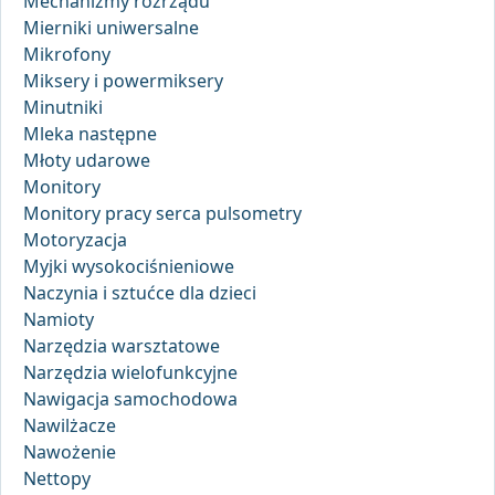
Mechanizmy rozrządu
Mierniki uniwersalne
Mikrofony
Miksery i powermiksery
Minutniki
Mleka następne
Młoty udarowe
Monitory
Monitory pracy serca pulsometry
Motoryzacja
Myjki wysokociśnieniowe
Naczynia i sztućce dla dzieci
Namioty
Narzędzia warsztatowe
Narzędzia wielofunkcyjne
Nawigacja samochodowa
Nawilżacze
Nawożenie
Nettopy