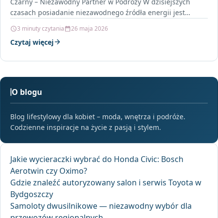
Czarny – Niezawodny Partner w Podróży W dzisiejszych
czasach posiadanie niezawodnego źródła energii jest
niezbędne, szczególnie…
3 minuty czytania
26 maja 2026
Czytaj więcej
O blogu
Blog lifestylowy dla kobiet – moda, wnętrza i podróże.
Codzienne inspiracje na życie z pasją i stylem.
Jakie wycieraczki wybrać do Honda Civic: Bosch
Aerotwin czy Oximo?
Gdzie znaleźć autoryzowany salon i serwis Toyota w
Bydgoszczy
Samoloty dwusilnikowe — niezawodny wybór dla
przewozów regionalnych