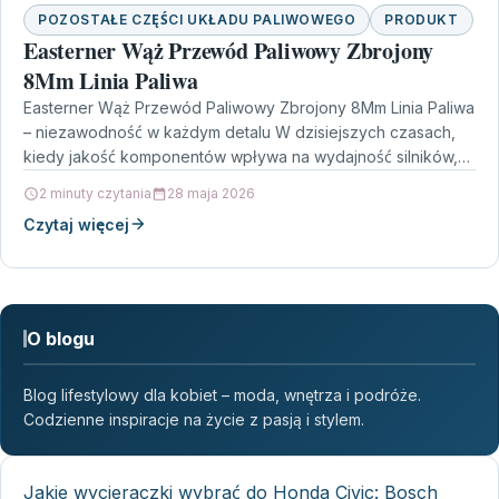
POZOSTAŁE CZĘŚCI UKŁADU PALIWOWEGO
PRODUKT
Easterner Wąż Przewód Paliwowy Zbrojony
8Mm Linia Paliwa
Easterner Wąż Przewód Paliwowy Zbrojony 8Mm Linia Paliwa
– niezawodność w każdym detalu W dzisiejszych czasach,
kiedy jakość komponentów wpływa na wydajność silników,
istotne…
2 minuty czytania
28 maja 2026
Czytaj więcej
O blogu
Blog lifestylowy dla kobiet – moda, wnętrza i podróże.
Codzienne inspiracje na życie z pasją i stylem.
Jakie wycieraczki wybrać do Honda Civic: Bosch