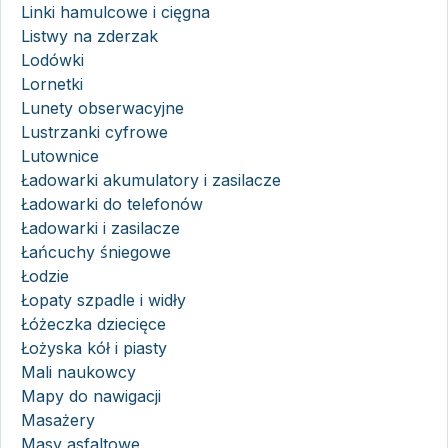
Linki hamulcowe i cięgna
Listwy na zderzak
Lodówki
Lornetki
Lunety obserwacyjne
Lustrzanki cyfrowe
Lutownice
Ładowarki akumulatory i zasilacze
Ładowarki do telefonów
Ładowarki i zasilacze
Łańcuchy śniegowe
Łodzie
Łopaty szpadle i widły
Łóżeczka dziecięce
Łożyska kół i piasty
Mali naukowcy
Mapy do nawigacji
Masażery
Masy asfaltowe