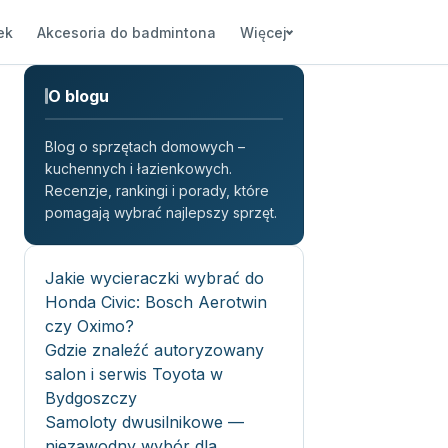
ek
Akcesoria do badmintona
Więcej
O blogu
Blog o sprzętach domowych –
kuchennych i łazienkowych.
Recenzje, rankingi i porady, które
pomagają wybrać najlepszy sprzęt.
Jakie wycieraczki wybrać do
Honda Civic: Bosch Aerotwin
czy Oximo?
Gdzie znaleźć autoryzowany
salon i serwis Toyota w
Bydgoszczy
Samoloty dwusilnikowe —
niezawodny wybór dla