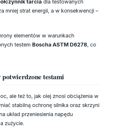
półczynnik tarcia
dla testowanych
 mniej strat energii, a w konsekwencji –
ochrony elementów w warunkach
onych testem
Boscha ASTM D6278
, co
y potwierdzone testami
, ale też to, jak olej znosi obciążenia w
ać stabilną ochronę silnika oraz skrzyni
na układ przeniesienia napędu
a zużycie.