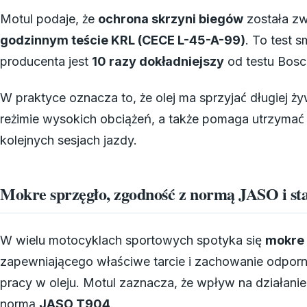
Motul podaje, że
ochrona skrzyni biegów
została z
godzinnym teście KRL (CECE L-45-A-99)
. To test 
producenta jest
10 razy dokładniejszy
od testu Bosc
W praktyce oznacza to, że olej ma sprzyjać długiej 
reżimie wysokich obciążeń, a także pomaga utrzymać
kolejnych sesjach jazdy.
Mokre sprzęgło, zgodność z normą JASO i sta
W wielu motocyklach sportowych spotyka się
mokre 
zapewniającego właściwe tarcie i zachowanie odporno
pracy w oleju. Motul zaznacza, że wpływ na działani
normą
JASO T904
.