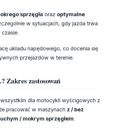
okrego sprzęgła
oraz
optymalne
zczególnie w sytuacjach, gdy jazda trwa
 czasie.
racę układu napędowego, co docenia się
sywnych przejazdów w terenie.
L? Zakres zastosowań
 wszystkim dla motocykli wyścigowych z
oże pracować w maszynach
z / bez
suchym / mokrym sprzęgłem
.