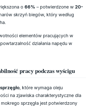
większona o
66%
– potwierdzone w
20-
smarów skrzyń biegów, który według
ha.
żywotności elementów pracujących w
 powtarzalność działania napędu w
bilność pracy podczas wyścigu
sprzęgło
, które wymaga oleju
ści na zjawiska charakterystyczne dla
e mokrego sprzęgła jest potwierdzony