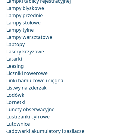
Lampki tablicy rejestracyjnej
Lampy błyskowe
Lampy przednie
Lampy stołowe
Lampy tylne
Lampy warsztatowe
Laptopy
Lasery krzyżowe
Latarki
Leasing
Liczniki rowerowe
Linki hamulcowe i cięgna
Listwy na zderzak
Lodówki
Lornetki
Lunety obserwacyjne
Lustrzanki cyfrowe
Lutownice
Ładowarki akumulatory i zasilacze