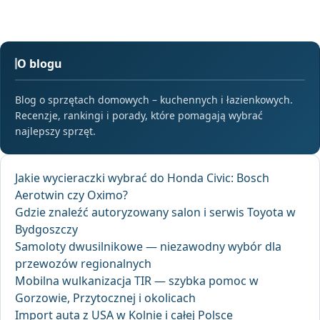
O blogu
Blog o sprzętach domowych – kuchennych i łazienkowych.
Recenzje, rankingi i porady, które pomagają wybrać
najlepszy sprzęt.
Jakie wycieraczki wybrać do Honda Civic: Bosch
Aerotwin czy Oximo?
Gdzie znaleźć autoryzowany salon i serwis Toyota w
Bydgoszczy
Samoloty dwusilnikowe — niezawodny wybór dla
przewozów regionalnych
Mobilna wulkanizacja TIR — szybka pomoc w
Gorzowie, Przytocznej i okolicach
Import auta z USA w Kolnie i całej Polsce