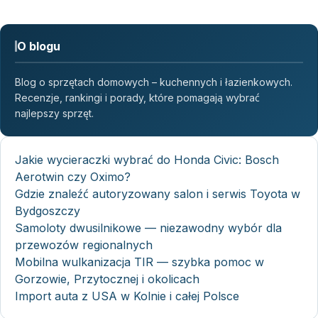
O blogu
Blog o sprzętach domowych – kuchennych i łazienkowych.
Recenzje, rankingi i porady, które pomagają wybrać
najlepszy sprzęt.
Jakie wycieraczki wybrać do Honda Civic: Bosch
Aerotwin czy Oximo?
Gdzie znaleźć autoryzowany salon i serwis Toyota w
Bydgoszczy
Samoloty dwusilnikowe — niezawodny wybór dla
przewozów regionalnych
Mobilna wulkanizacja TIR — szybka pomoc w
Gorzowie, Przytocznej i okolicach
Import auta z USA w Kolnie i całej Polsce