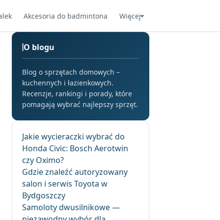
alek
Akcesoria do badmintona
Więcej
O blogu
Blog o sprzętach domowych –
kuchennych i łazienkowych.
Recenzje, rankingi i porady, które
pomagają wybrać najlepszy sprzęt.
Jakie wycieraczki wybrać do
Honda Civic: Bosch Aerotwin
czy Oximo?
Gdzie znaleźć autoryzowany
salon i serwis Toyota w
Bydgoszczy
Samoloty dwusilnikowe —
niezawodny wybór dla