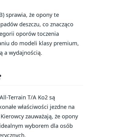
) sprawia, że opony te
opadów deszczu, co znacząco
egorii oporów toczenia
aniu do modeli klasy premium,
ą a wydajnością.
?
ll-Terrain T/A Ko2 są
konałe właściwości jezdne na
 Kierowcy zauważają, że opony
je idealnym wyborem dla osób
erycznych.