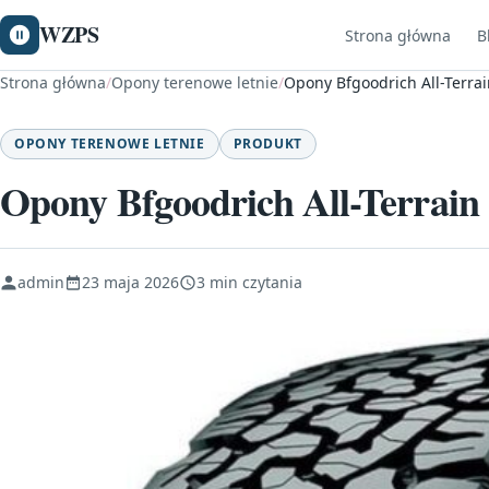
WZPS
Strona główna
B
Strona główna
/
Opony terenowe letnie
/
Opony Bfgoodrich All-Terra
OPONY TERENOWE LETNIE
PRODUKT
Opony Bfgoodrich All-Terrain
admin
23 maja 2026
3 min czytania