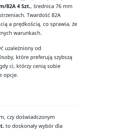
m/82A 4 Szt.
, średnica 76 mm
estrzeniach. Twardość 82A
ą a prędkością, co sprawia, że
żnych warunkach.
ć uzależniony od
Osoby, które preferują szybszą
dy ci, którzy cenią sobie
e opcje.
rem, czy doświadczonym
t.
to doskonały wybór dla