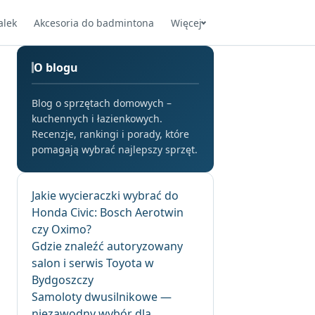
alek
Akcesoria do badmintona
Więcej
O blogu
Blog o sprzętach domowych –
kuchennych i łazienkowych.
Recenzje, rankingi i porady, które
pomagają wybrać najlepszy sprzęt.
Jakie wycieraczki wybrać do
Honda Civic: Bosch Aerotwin
czy Oximo?
Gdzie znaleźć autoryzowany
salon i serwis Toyota w
Bydgoszczy
Samoloty dwusilnikowe —
niezawodny wybór dla