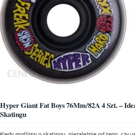
Hyper Giant Fat Boys 76Mm/82A 4 Szt. – Ide
Skatingu
Kiedy myślimy o skatingu, niezależnie od tego, czy u