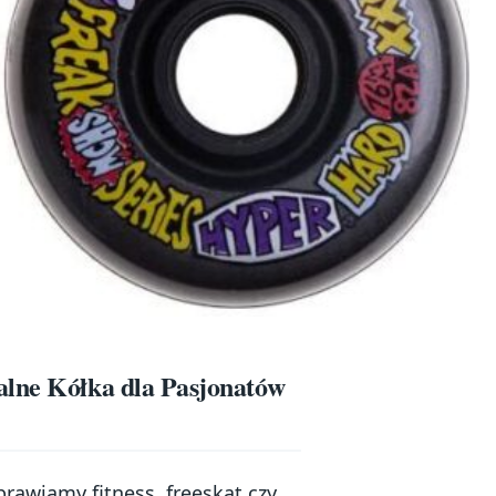
alne Kółka dla Pasjonatów
prawiamy fitness, freeskat czy