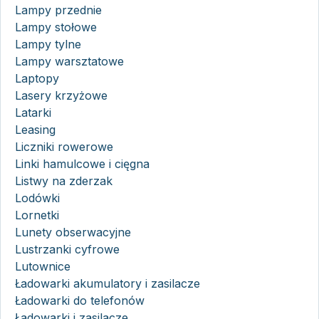
Lampy przednie
Lampy stołowe
Lampy tylne
Lampy warsztatowe
Laptopy
Lasery krzyżowe
Latarki
Leasing
Liczniki rowerowe
Linki hamulcowe i cięgna
Listwy na zderzak
Lodówki
Lornetki
Lunety obserwacyjne
Lustrzanki cyfrowe
Lutownice
Ładowarki akumulatory i zasilacze
Ładowarki do telefonów
Ładowarki i zasilacze