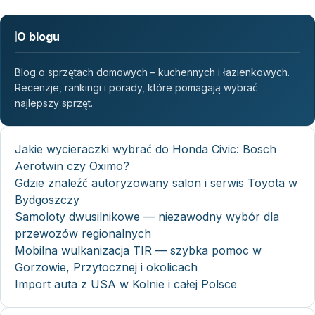
O blogu
Blog o sprzętach domowych – kuchennych i łazienkowych.
Recenzje, rankingi i porady, które pomagają wybrać
najlepszy sprzęt.
Jakie wycieraczki wybrać do Honda Civic: Bosch
Aerotwin czy Oximo?
Gdzie znaleźć autoryzowany salon i serwis Toyota w
Bydgoszczy
Samoloty dwusilnikowe — niezawodny wybór dla
przewozów regionalnych
Mobilna wulkanizacja TIR — szybka pomoc w
Gorzowie, Przytocznej i okolicach
Import auta z USA w Kolnie i całej Polsce