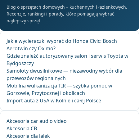
Blog o sprzętach domowych – kuchennych i łazienkowych.
Recenzje, rankingi i porady, które pomagają wybrać
najlepszy sprzęt.
Jakie wycieraczki wybrać do Honda Civic: Bosch
Aerotwin czy Oximo?
Gdzie znaleźć autoryzowany salon i serwis Toyota w
Bydgoszczy
Samoloty dwusilnikowe — niezawodny wybór dla
przewozów regionalnych
Mobilna wulkanizacja TIR — szybka pomoc w
Gorzowie, Przytocznej i okolicach
Import auta z USA w Kolnie i całej Polsce
Akcesoria car audio video
Akcesoria CB
Akcesoria dla lalek