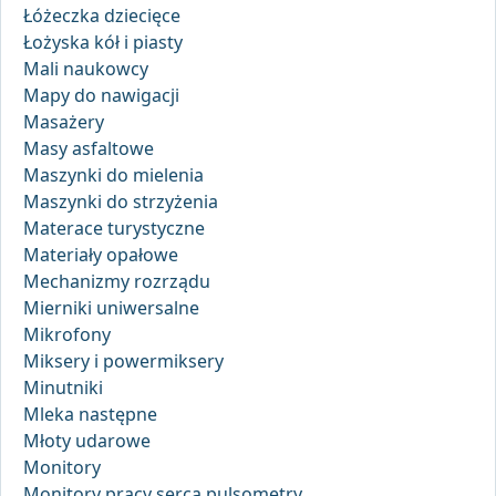
Łóżeczka dziecięce
Łożyska kół i piasty
Mali naukowcy
Mapy do nawigacji
Masażery
Masy asfaltowe
Maszynki do mielenia
Maszynki do strzyżenia
Materace turystyczne
Materiały opałowe
Mechanizmy rozrządu
Mierniki uniwersalne
Mikrofony
Miksery i powermiksery
Minutniki
Mleka następne
Młoty udarowe
Monitory
Monitory pracy serca pulsometry