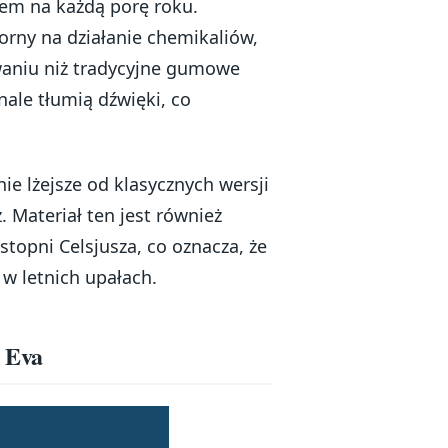
iem na każdą porę roku.
rny na działanie chemikaliów,
waniu niż tradycyjne gumowe
ale tłumią dźwięki, co
ie lżejsze od klasycznych wersji
Materiał ten jest również
topni Celsjusza, co oznacza, że
 w letnich upałach.
o Eva