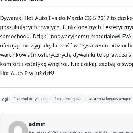
Dywaniki Hot Auto Eva do Mazda CX-5 2017 to dosko
poszukujących trwałych, funkcjonalnych i estetyczn
samochodu. Dzięki innowacyjnemu materiałowi EVA 
oferują one wygodę, łatwość w czyszczeniu oraz ochr
warunków atmosferycznych, dywaniki te sprawdzą si
komfort i estetykę wnętrza. Nie czekaj, zadbaj o sw
Hot Auto Eva już dziś!
Tagi:
#akumulatory opole
#baza mrągowo
#skrzynia biegow peugeot
admin
Redakcja WZPS przygotowuje poradniki i zestawienia 