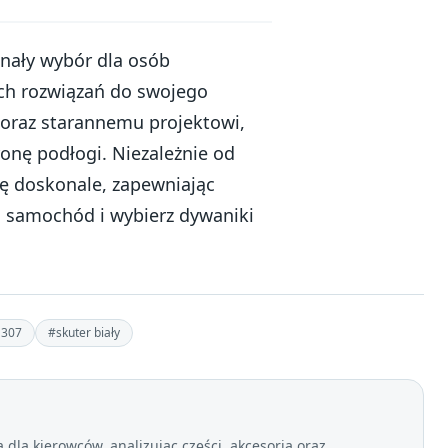
nały wybór dla osób
ych rozwiązań do swojego
oraz starannemu projektowi,
onę podłogi. Niezależnie od
ę doskonale, zapewniając
ój samochód i wybierz dywaniki
 307
#skuter biały
dla kierowców, analizując części, akcesoria oraz