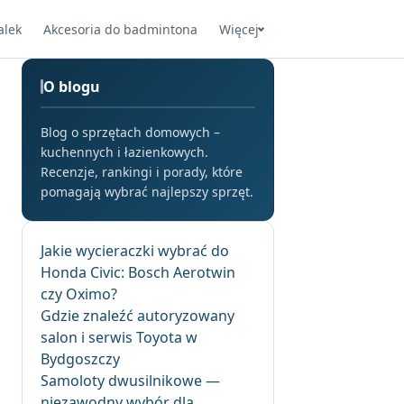
alek
Akcesoria do badmintona
Więcej
O blogu
Blog o sprzętach domowych –
kuchennych i łazienkowych.
Recenzje, rankingi i porady, które
pomagają wybrać najlepszy sprzęt.
Jakie wycieraczki wybrać do
Honda Civic: Bosch Aerotwin
czy Oximo?
Gdzie znaleźć autoryzowany
salon i serwis Toyota w
Bydgoszczy
Samoloty dwusilnikowe —
niezawodny wybór dla