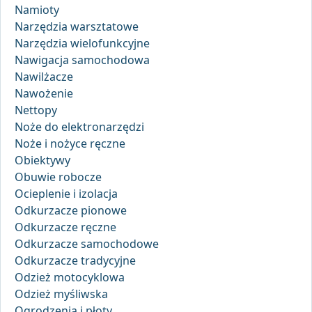
Namioty
Narzędzia warsztatowe
Narzędzia wielofunkcyjne
Nawigacja samochodowa
Nawilżacze
Nawożenie
Nettopy
Noże do elektronarzędzi
Noże i nożyce ręczne
Obiektywy
Obuwie robocze
Ocieplenie i izolacja
Odkurzacze pionowe
Odkurzacze ręczne
Odkurzacze samochodowe
Odkurzacze tradycyjne
Odzież motocyklowa
Odzież myśliwska
Ogrodzenia i płoty