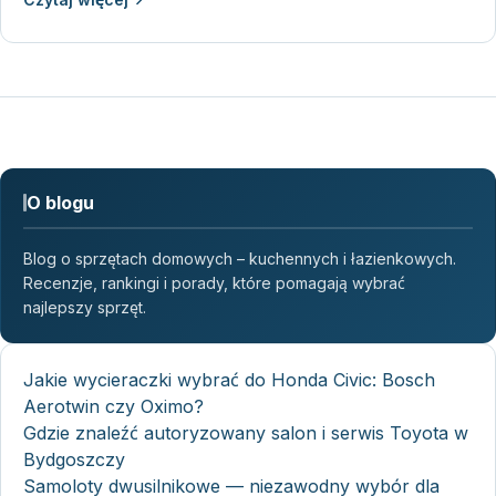
O blogu
Blog o sprzętach domowych – kuchennych i łazienkowych.
Recenzje, rankingi i porady, które pomagają wybrać
najlepszy sprzęt.
Jakie wycieraczki wybrać do Honda Civic: Bosch
Aerotwin czy Oximo?
Gdzie znaleźć autoryzowany salon i serwis Toyota w
Bydgoszczy
Samoloty dwusilnikowe — niezawodny wybór dla