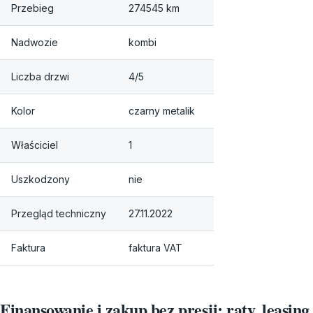
Przebieg
274545 km
Nadwozie
kombi
Liczba drzwi
4/5
Kolor
czarny metalik
Właściciel
1
Uszkodzony
nie
Przegląd techniczny
27.11.2022
Faktura
faktura VAT
Finansowanie i zakup bez presji: raty, leasing