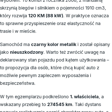
wyborem. To kombi z rocznika 2008, z manualną
skrzynią biegów i silnikiem o pojemności 1910 cm3,
który rozwija
120 KM (88 kW)
. W praktyce oznacza
to sprawne przyspieszenie oraz elastyczność na
trasie i w mieście.
Samochód ma
czarny kolor metalik
i został opisany
jako
nieuszkodzony
. Warto też zwrócić uwagę na
deklarowany stan pojazdu pod kątem użytkowania –
to propozycja dla osób, które chcą kupić auto z
możliwie pewnym zapleczem wyposażenia i
bezpieczeństwa.
W tym egzemplarzu podkreślono
1. właściciela
, a
wskazany przebieg to
274545 km
. Taki dystans