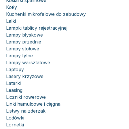
Kosiarki spalinowe
Kotły
Kuchenki mikrofalowe do zabudowy
Lalki
Lampki tablicy rejestracyjnej
Lampy błyskowe
Lampy przednie
Lampy stołowe
Lampy tylne
Lampy warsztatowe
Laptopy
Lasery krzyżowe
Latarki
Leasing
Liczniki rowerowe
Linki hamulcowe i cięgna
Listwy na zderzak
Lodówki
Lornetki