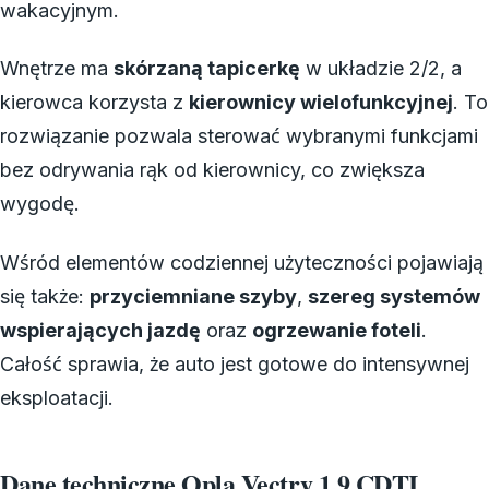
wakacyjnym.
Wnętrze ma
skórzaną tapicerkę
w układzie 2/2, a
kierowca korzysta z
kierownicy wielofunkcyjnej
. To
rozwiązanie pozwala sterować wybranymi funkcjami
bez odrywania rąk od kierownicy, co zwiększa
wygodę.
Wśród elementów codziennej użyteczności pojawiają
się także:
przyciemniane szyby
,
szereg systemów
wspierających jazdę
oraz
ogrzewanie foteli
.
Całość sprawia, że auto jest gotowe do intensywnej
eksploatacji.
Dane techniczne Opla Vectry 1.9 CDTI