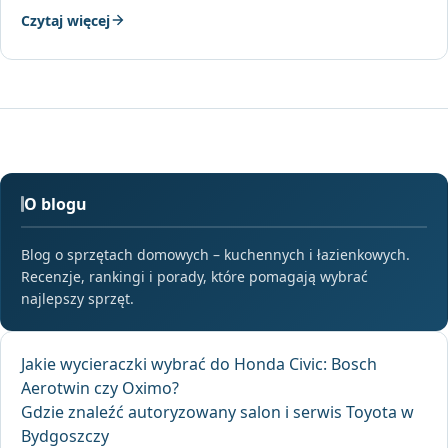
Czytaj więcej
O blogu
Blog o sprzętach domowych – kuchennych i łazienkowych.
Recenzje, rankingi i porady, które pomagają wybrać
najlepszy sprzęt.
Jakie wycieraczki wybrać do Honda Civic: Bosch
Aerotwin czy Oximo?
Gdzie znaleźć autoryzowany salon i serwis Toyota w
Bydgoszczy