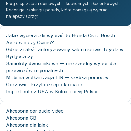
Blog o sprzętach domowych – kuchennych i łazienkowych.
Recenzje, rankingi i porady, które pomagają wybrać
najlepszy sprzęt.
Jakie wycieraczki wybrać do Honda Civic: Bosch
Aerotwin czy Oximo?
Gdzie znaleźć autoryzowany salon i serwis Toyota w
Bydgoszczy
Samoloty dwusilnikowe — niezawodny wybór dla
przewozów regionalnych
Mobilna wulkanizacja TIR — szybka pomoc w
Gorzowie, Przytocznej i okolicach
Import auta z USA w Kolnie i całej Polsce
Akcesoria car audio video
Akcesoria CB
Akcesoria dla lalek