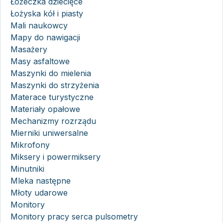
Łóżeczka dziecięce
Łożyska kół i piasty
Mali naukowcy
Mapy do nawigacji
Masażery
Masy asfaltowe
Maszynki do mielenia
Maszynki do strzyżenia
Materace turystyczne
Materiały opałowe
Mechanizmy rozrządu
Mierniki uniwersalne
Mikrofony
Miksery i powermiksery
Minutniki
Mleka następne
Młoty udarowe
Monitory
Monitory pracy serca pulsometry