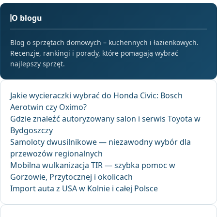
O blogu
Blog o sprzętach domowych – kuchennych i łazienkowych.
Recenzje, rankingi i porady, które pomagają wybrać
najlepszy sprzęt.
Jakie wycieraczki wybrać do Honda Civic: Bosch
Aerotwin czy Oximo?
Gdzie znaleźć autoryzowany salon i serwis Toyota w
Bydgoszczy
Samoloty dwusilnikowe — niezawodny wybór dla
przewozów regionalnych
Mobilna wulkanizacja TIR — szybka pomoc w
Gorzowie, Przytocznej i okolicach
Import auta z USA w Kolnie i całej Polsce