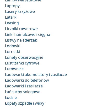
Lampy warsztatowe
Laptopy
Lasery krzyżowe
Latarki
Leasing
Liczniki rowerowe
Linki hamulcowe i cięgna
Listwy na zderzak
Lodówki
Lornetki
Lunety obserwacyjne
Lustrzanki cyfrowe
Lutownice
Ładowarki akumulatory i zasilacze
Ładowarki do telefonów
Ładowarki i zasilacze
Łańcuchy śniegowe
Łodzie
Łopaty szpadle i widły