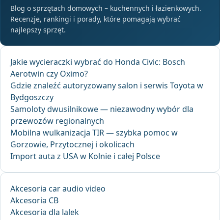
Blog o sprzętach domowych – kuchennych i łazienkowych.
Recenzje, rankingi i porady, które pomagają wybrać
najlepszy sprzęt.
Jakie wycieraczki wybrać do Honda Civic: Bosch
Aerotwin czy Oximo?
Gdzie znaleźć autoryzowany salon i serwis Toyota w
Bydgoszczy
Samoloty dwusilnikowe — niezawodny wybór dla
przewozów regionalnych
Mobilna wulkanizacja TIR — szybka pomoc w
Gorzowie, Przytocznej i okolicach
Import auta z USA w Kolnie i całej Polsce
Akcesoria car audio video
Akcesoria CB
Akcesoria dla lalek