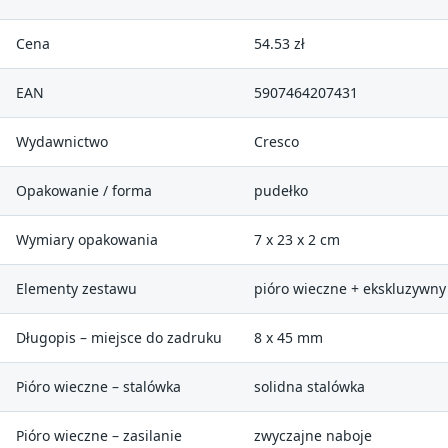
Cena
54.53 zł
EAN
5907464207431
Wydawnictwo
Cresco
Opakowanie / forma
pudełko
Wymiary opakowania
7 x 23 x 2 cm
Elementy zestawu
pióro wieczne + ekskluzywny 
Długopis – miejsce do zadruku
8 x 45 mm
Pióro wieczne – stalówka
solidna stalówka
Pióro wieczne – zasilanie
zwyczajne naboje