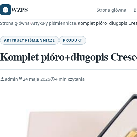
WZPS
Strona główna
B
Strona główna
/
Artykuły piśmiennicze
/
Komplet pióro+długopis Cres
ARTYKUŁY PIŚMIENNICZE
PRODUKT
Komplet pióro+długopis Cre
admin
24 maja 2026
4 min czytania