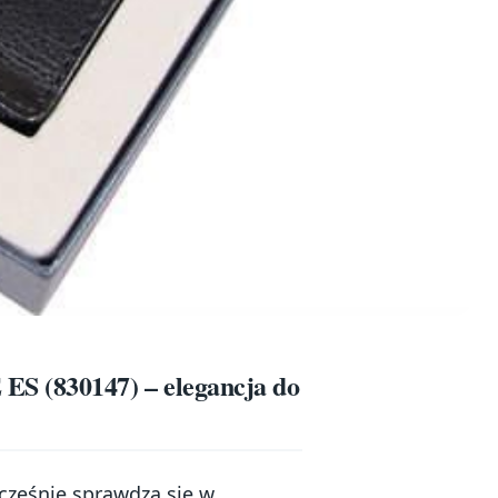
S (830147) – elegancja do
ocześnie sprawdza się w