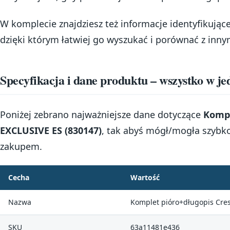
W komplecie znajdziesz też informacje identyfikując
dzięki którym łatwiej go wyszukać i porównać z inny
Specyfikacja i dane produktu – wszystko w j
Poniżej zebrano najważniejsze dane dotyczące
Kompl
EXCLUSIVE ES (830147)
, tak abyś mógł/mogła szybk
zakupem.
Cecha
Wartość
Nazwa
Komplet pióro+długopis Cres
SKU
63a11481e436