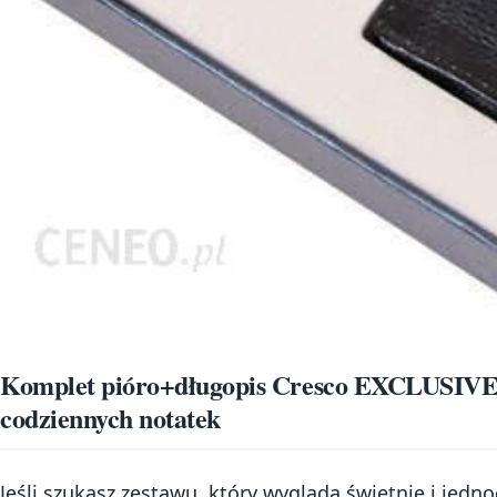
Komplet pióro+długopis Cresco EXCLUSIVE E
codziennych notatek
Jeśli szukasz zestawu, który wygląda świetnie i jedn