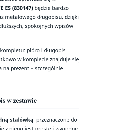
E ES (830147)
będzie bardzo
az metalowego długopisu, dzięki
dłuższych, spokojnych wpisów
kompletu: pióro i długopis
tkowo w komplecie znajduje się
a na prezent – szczególnie
is w zestawie
idną stalówką
, przeznaczone do
ie z niego jest proste i wygodne