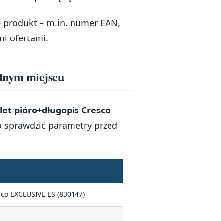
e produkt – m.in. numer EAN,
mi ofertami.
ednym miejscu
et pióro+długopis Cresco
o sprawdzić parametry przed
co EXCLUSIVE ES (830147)