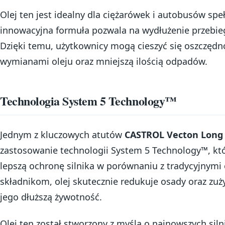
Olej ten jest idealny dla ciężarówek i autobusów spe
innowacyjna formuła pozwala na wydłużenie przebi
Dzięki temu, użytkownicy mogą cieszyć się oszczędn
wymianami oleju oraz mniejszą ilością odpadów.
Technologia System 5 Technology™
Jednym z kluczowych atutów
CASTROL Vecton Long 
zastosowanie technologii System 5 Technology™, kt
lepszą ochronę silnika w porównaniu z tradycyjnymi
składnikom, olej skutecznie redukuje osady oraz zużyc
jego dłuższą żywotność.
Olej ten został stworzony z myślą o najnowszych silni