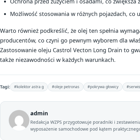
Ochrona przed zużyciem i osadami, co zwiększa ż
Możliwość stosowania w różnych pojazdach, co uł
Warto również podkreślić, że olej ten spełnia wym
producentów, co czyni go pewnym wyborem dla właśc
Zastosowanie oleju Castrol Vecton Long Drain to gwa
także niezawodności w każdych warunkach.
Tagi:
#kolektor astra g
#oleje petronas
#pokrywa głowicy
#serwis
admin
Redakcja WZPS przygotowuje poradniki i zestawienia 
wyposażenie samochodowe pod kątem praktycznego 