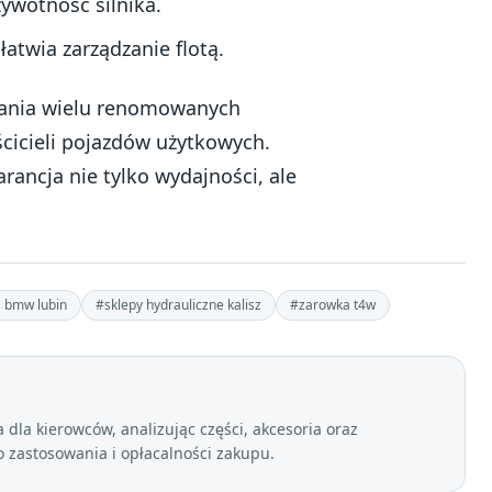
ywotność silnika.
atwia zarządzanie flotą.
agania wielu renomowanych
icieli pojazdów użytkowych.
rancja nie tylko wydajności, ale
 bmw lubin
#sklepy hydrauliczne kalisz
#zarowka t4w
dla kierowców, analizując części, akcesoria oraz
zastosowania i opłacalności zakupu.