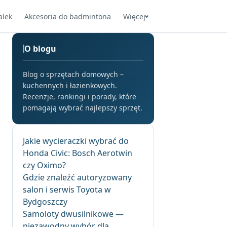
alek
Akcesoria do badmintona
Więcej
O blogu
Blog o sprzętach domowych –
kuchennych i łazienkowych.
Recenzje, rankingi i porady, które
pomagają wybrać najlepszy sprzęt.
Jakie wycieraczki wybrać do
Honda Civic: Bosch Aerotwin
czy Oximo?
Gdzie znaleźć autoryzowany
salon i serwis Toyota w
Bydgoszczy
Samoloty dwusilnikowe —
niezawodny wybór dla