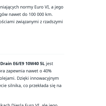
łniających normy Euro VI, a jego
egów nawet do 100 000 km.
ościami związanymi z rzadszymi
Drain E6/E9 10W40 5L
jest
óra zapewnia nawet o 40%
 olejami. Dzięki innowacyjnym
ie silnika, co przekłada się na
kach Diesla Euro VI, ale jego