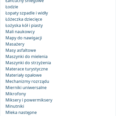
Łańcuchy śniegowe
Łodzie
Łopaty szpadle i widły
Łóżeczka dziecięce
Łożyska kół i piasty
Mali naukowcy
Mapy do nawigacji
Masażery
Masy asfaltowe
Maszynki do mielenia
Maszynki do strzyżenia
Materace turystyczne
Materiały opałowe
Mechanizmy rozrządu
Mierniki uniwersalne
Mikrofony
Miksery i powermiksery
Minutniki
Mleka następne