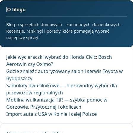
O blogu
Blog o sprzętach domowych – kuchennych i łazienkowych.
Recenzje, rankingi i porady, które pomagają wybrać
najlepszy sprzęt.
Jakie wycieraczki wybrać do Honda Civic: Bosch
Aerotwin czy Oximo?
Gdzie znaleźć autoryzowany salon i serwis Toyota w
Bydgoszczy
Samoloty dwusilnikowe — niezawodny wybór dla
przewozów regionalnych
Mobilna wulkanizacja TIR — szybka pomoc w
Gorzowie, Przytocznej i okolicach
Import auta z USA w Kolnie i całej Polsce