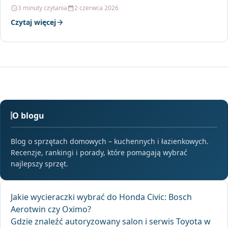
RENAULT KANGOO…
3 minuty czytania
2 czerwca 2026
Czytaj więcej
O blogu
Blog o sprzętach domowych – kuchennych i łazienkowych.
Recenzje, rankingi i porady, które pomagają wybrać
najlepszy sprzęt.
Jakie wycieraczki wybrać do Honda Civic: Bosch
Aerotwin czy Oximo?
Gdzie znaleźć autoryzowany salon i serwis Toyota w