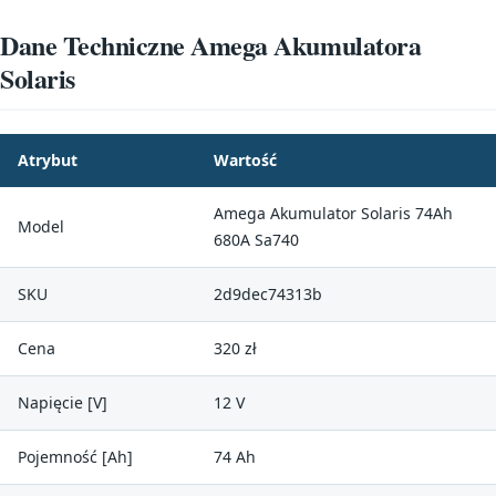
Dane Techniczne Amega Akumulatora
Solaris
Atrybut
Wartość
Amega Akumulator Solaris 74Ah
Model
680A Sa740
SKU
2d9dec74313b
Cena
320 zł
Napięcie [V]
12 V
Pojemność [Ah]
74 Ah