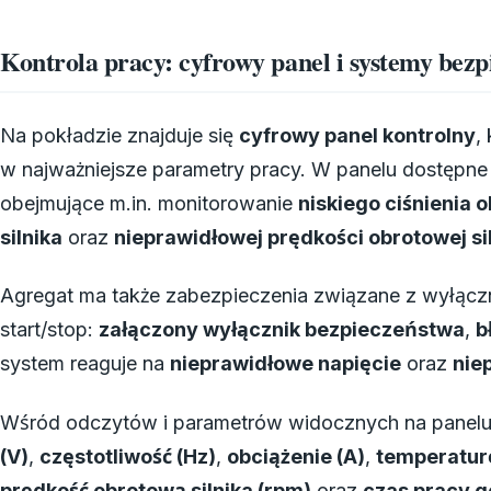
Kontrola pracy: cyfrowy panel i systemy bez
Na pokładzie znajduje się
cyfrowy panel kontrolny
,
w najważniejsze parametry pracy. W panelu dostępne s
obejmujące m.in. monitorowanie
niskiego ciśnienia o
silnika
oraz
nieprawidłowej prędkości obrotowej si
Agregat ma także zabezpieczenia związane z wyłącz
start/stop:
załączony wyłącznik bezpieczeństwa
,
b
system reaguje na
nieprawidłowe napięcie
oraz
nie
Wśród odczytów i parametrów widocznych na panelu 
(V)
,
częstotliwość (Hz)
,
obciążenie (A)
,
temperaturę
prędkość obrotową silnika (rpm)
oraz
czas pracy g