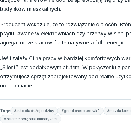
budynków mieszkalnych.
Producent wskazuje, że to rozwiązanie dla osób, któ
prądu. Awarie w elektrowniach czy przerwy w sieci p
agregat może stanowić alternatywne źródło energii.
Jeśli zależy Ci na pracy w bardziej komfortowych w
„Silent” jest dodatkowym atutem. W połączeniu z pan
otrzymujesz sprzęt zaprojektowany pod realne użytko
uruchamianie.
Tagi:
#auto dla dużej rodziny
#grand cherokee wk2
#mazda komb
#zatarcie sprężarki klimatyzacji