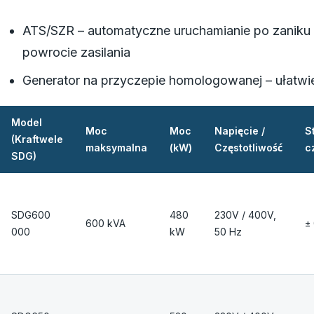
ATS/SZR – automatyczne uruchamianie po zaniku n
powrocie zasilania
Generator na przyczepie homologowanej – ułatwi
Model
Moc
Moc
Napięcie /
S
(Kraftwele
maksymalna
(kW)
Częstotliwość
c
SDG)
SDG600
480
230V / 400V,
600 kVA
±
000
kW
50 Hz