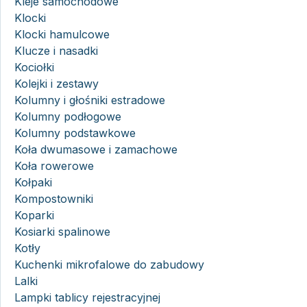
Kleje samochodowe
Klocki
Klocki hamulcowe
Klucze i nasadki
Kociołki
Kolejki i zestawy
Kolumny i głośniki estradowe
Kolumny podłogowe
Kolumny podstawkowe
Koła dwumasowe i zamachowe
Koła rowerowe
Kołpaki
Kompostowniki
Koparki
Kosiarki spalinowe
Kotły
Kuchenki mikrofalowe do zabudowy
Lalki
Lampki tablicy rejestracyjnej