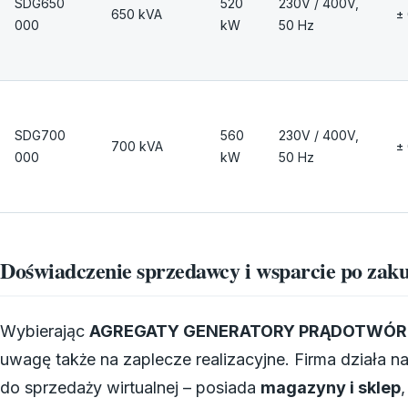
SDG650
520
230V / 400V,
650 kVA
±
000
kW
50 Hz
SDG700
560
230V / 400V,
700 kVA
±
000
kW
50 Hz
Doświadczenie sprzedawcy i wsparcie po zak
Wybierając
AGREGATY GENERATORY PRĄDOTWÓRC
uwagę także na zaplecze realizacyjne. Firma działa n
do sprzedaży wirtualnej – posiada
magazyny i sklep