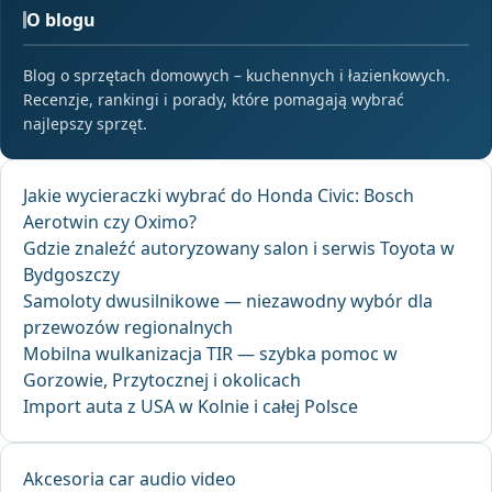
O blogu
Blog o sprzętach domowych – kuchennych i łazienkowych.
Recenzje, rankingi i porady, które pomagają wybrać
najlepszy sprzęt.
Jakie wycieraczki wybrać do Honda Civic: Bosch
Aerotwin czy Oximo?
Gdzie znaleźć autoryzowany salon i serwis Toyota w
Bydgoszczy
Samoloty dwusilnikowe — niezawodny wybór dla
przewozów regionalnych
Mobilna wulkanizacja TIR — szybka pomoc w
Gorzowie, Przytocznej i okolicach
Import auta z USA w Kolnie i całej Polsce
Akcesoria car audio video