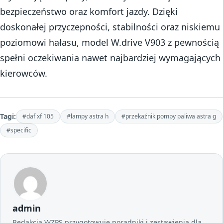
bezpieczeństwo oraz komfort jazdy. Dzięki
doskonałej przyczepności, stabilności oraz niskiemu
poziomowi hałasu, model W.drive V903 z pewnością
spełni oczekiwania nawet najbardziej wymagających
kierowców.
Tagi:
#daf xf 105
#lampy astra h
#przekaźnik pompy paliwa astra g
#specific
admin
Redakcja WZPS przygotowuje poradniki i zestawienia dla