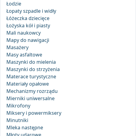
Łodzie
Łopaty szpadle i widły
Łóżeczka dziecięce
Łożyska kół i piasty
Mali naukowcy
Mapy do nawigacji
Masażery
Masy asfaltowe
Maszynki do mielenia
Maszynki do strzyżenia
Materace turystyczne
Materiały opałowe
Mechanizmy rozrządu
Mierniki uniwersalne
Mikrofony
Miksery i powermiksery
Minutniki
Mleka następne
Młoty udarowe