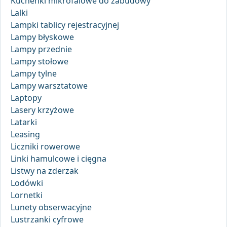
Kuchenki mikrofalowe do zabudowy
Lalki
Lampki tablicy rejestracyjnej
Lampy błyskowe
Lampy przednie
Lampy stołowe
Lampy tylne
Lampy warsztatowe
Laptopy
Lasery krzyżowe
Latarki
Leasing
Liczniki rowerowe
Linki hamulcowe i cięgna
Listwy na zderzak
Lodówki
Lornetki
Lunety obserwacyjne
Lustrzanki cyfrowe