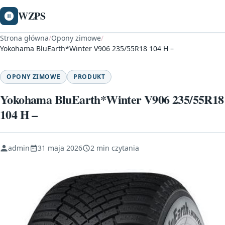
WZPS
Strona główna
/
Opony zimowe
/
Yokohama BluEarth*Winter V906 235/55R18 104 H –
OPONY ZIMOWE
PRODUKT
Yokohama BluEarth*Winter V906 235/55R18
104 H –
admin
31 maja 2026
2 min czytania