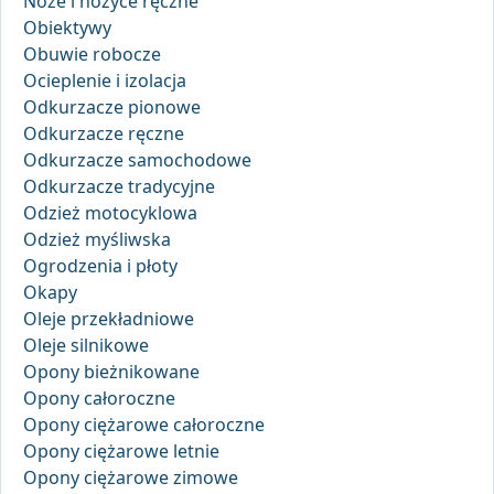
Noże i nożyce ręczne
Obiektywy
Obuwie robocze
Ocieplenie i izolacja
Odkurzacze pionowe
Odkurzacze ręczne
Odkurzacze samochodowe
Odkurzacze tradycyjne
Odzież motocyklowa
Odzież myśliwska
Ogrodzenia i płoty
Okapy
Oleje przekładniowe
Oleje silnikowe
Opony bieżnikowane
Opony całoroczne
Opony ciężarowe całoroczne
Opony ciężarowe letnie
Opony ciężarowe zimowe