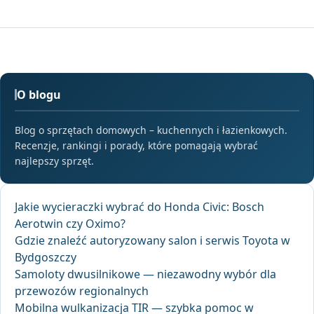
O blogu
Blog o sprzętach domowych – kuchennych i łazienkowych.
Recenzje, rankingi i porady, które pomagają wybrać
najlepszy sprzęt.
Jakie wycieraczki wybrać do Honda Civic: Bosch
Aerotwin czy Oximo?
Gdzie znaleźć autoryzowany salon i serwis Toyota w
Bydgoszczy
Samoloty dwusilnikowe — niezawodny wybór dla
przewozów regionalnych
Mobilna wulkanizacja TIR — szybka pomoc w