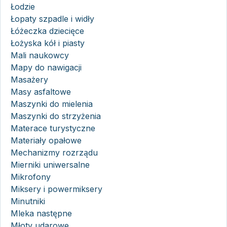
Łodzie
Łopaty szpadle i widły
Łóżeczka dziecięce
Łożyska kół i piasty
Mali naukowcy
Mapy do nawigacji
Masażery
Masy asfaltowe
Maszynki do mielenia
Maszynki do strzyżenia
Materace turystyczne
Materiały opałowe
Mechanizmy rozrządu
Mierniki uniwersalne
Mikrofony
Miksery i powermiksery
Minutniki
Mleka następne
Młoty udarowe