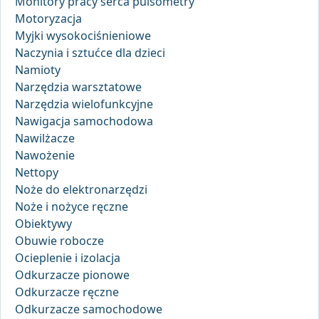
Monitory pracy serca pulsometry
Motoryzacja
Myjki wysokociśnieniowe
Naczynia i sztućce dla dzieci
Namioty
Narzędzia warsztatowe
Narzędzia wielofunkcyjne
Nawigacja samochodowa
Nawilżacze
Nawożenie
Nettopy
Noże do elektronarzędzi
Noże i nożyce ręczne
Obiektywy
Obuwie robocze
Ocieplenie i izolacja
Odkurzacze pionowe
Odkurzacze ręczne
Odkurzacze samochodowe