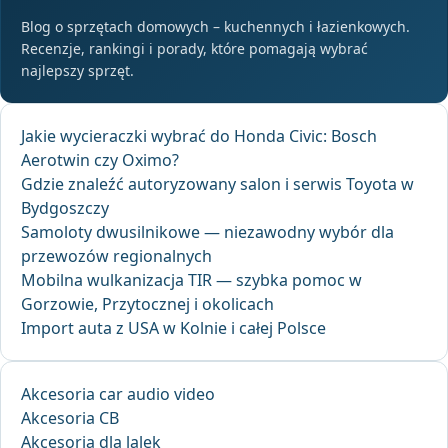
Blog o sprzętach domowych – kuchennych i łazienkowych.
Recenzje, rankingi i porady, które pomagają wybrać
najlepszy sprzęt.
Jakie wycieraczki wybrać do Honda Civic: Bosch
Aerotwin czy Oximo?
Gdzie znaleźć autoryzowany salon i serwis Toyota w
Bydgoszczy
Samoloty dwusilnikowe — niezawodny wybór dla
przewozów regionalnych
Mobilna wulkanizacja TIR — szybka pomoc w
Gorzowie, Przytocznej i okolicach
Import auta z USA w Kolnie i całej Polsce
Akcesoria car audio video
Akcesoria CB
Akcesoria dla lalek