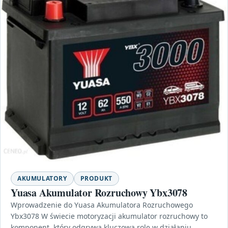
AKUMULATORY
PRODUKT
Yuasa Akumulator Rozruchowy Ybx3078
Wprowadzenie do Yuasa Akumulatora Rozruchowego
Ybx3078 W świecie motoryzacji akumulator rozruchowy to
komponent, który odgrywa kluczową rolę w działaniu