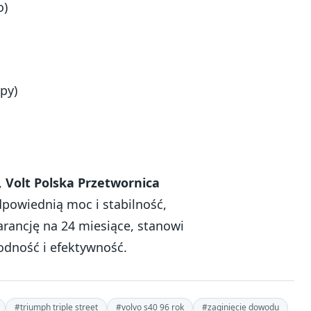
o)
py)
,
Volt Polska Przetwornica
powiednią moc i stabilność,
arancję na 24 miesiące, stanowi
odność i efektywność.
#triumph triple street
#volvo s40 96 rok
#zaginięcie dowodu