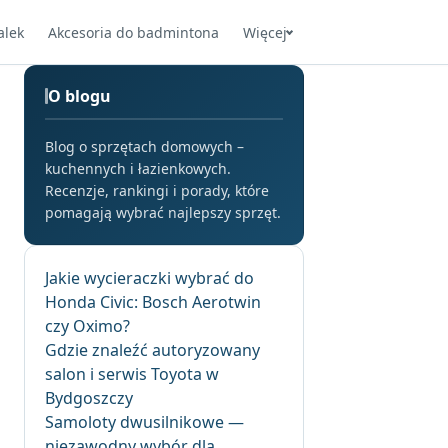
alek
Akcesoria do badmintona
Więcej
O blogu
Blog o sprzętach domowych –
kuchennych i łazienkowych.
Recenzje, rankingi i porady, które
pomagają wybrać najlepszy sprzęt.
Jakie wycieraczki wybrać do
Honda Civic: Bosch Aerotwin
czy Oximo?
Gdzie znaleźć autoryzowany
salon i serwis Toyota w
Bydgoszczy
Samoloty dwusilnikowe —
niezawodny wybór dla