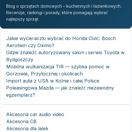
Blog o sprzętach domowych – kuchennych i łazienkowych.
Recenzje, rankingi i porady, które pomagają wybrać
najlepszy sprzęt.
Jakie wycieraczki wybrać do Honda Civic: Bosch
Aerotwin czy Oximo?
Gdzie znaleźć autoryzowany salon i serwis Toyota w
Bydgoszczy
Mobilna wulkanizacja TIR — szybka pomoc w
Gorzowie, Przytocznej i okolicach
Import auta z USA w Kolnie i całej Polsce
Poleasingowa Mazda — jak znaleźć niezawodny
egzemplarz?
Akcesoria car audio video
Akcesoria CB
Akcesoria dla lalek