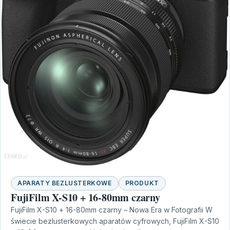
APARATY BEZLUSTERKOWE
PRODUKT
FujiFilm X-S10 + 16-80mm czarny
FujiFilm X-S10 + 16-80mm czarny – Nowa Era w Fotografii W
świecie bezlusterkowych aparatów cyfrowych, FujiFilm X-S10