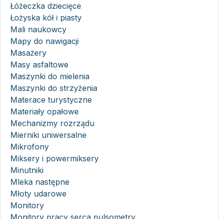
Łóżeczka dziecięce
Łożyska kół i piasty
Mali naukowcy
Mapy do nawigacji
Masażery
Masy asfaltowe
Maszynki do mielenia
Maszynki do strzyżenia
Materace turystyczne
Materiały opałowe
Mechanizmy rozrządu
Mierniki uniwersalne
Mikrofony
Miksery i powermiksery
Minutniki
Mleka następne
Młoty udarowe
Monitory
Monitory pracy serca pulsometry