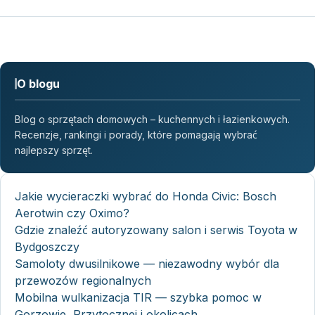
O blogu
Blog o sprzętach domowych – kuchennych i łazienkowych.
Recenzje, rankingi i porady, które pomagają wybrać
najlepszy sprzęt.
Jakie wycieraczki wybrać do Honda Civic: Bosch
Aerotwin czy Oximo?
Gdzie znaleźć autoryzowany salon i serwis Toyota w
Bydgoszczy
Samoloty dwusilnikowe — niezawodny wybór dla
przewozów regionalnych
Mobilna wulkanizacja TIR — szybka pomoc w
Gorzowie, Przytocznej i okolicach