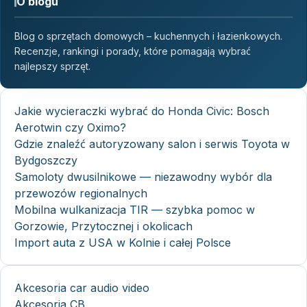
O blogu
Blog o sprzętach domowych – kuchennych i łazienkowych.
Recenzje, rankingi i porady, które pomagają wybrać
najlepszy sprzęt.
Jakie wycieraczki wybrać do Honda Civic: Bosch
Aerotwin czy Oximo?
Gdzie znaleźć autoryzowany salon i serwis Toyota w
Bydgoszczy
Samoloty dwusilnikowe — niezawodny wybór dla
przewozów regionalnych
Mobilna wulkanizacja TIR — szybka pomoc w
Gorzowie, Przytocznej i okolicach
Import auta z USA w Kolnie i całej Polsce
Akcesoria car audio video
Akcesoria CB