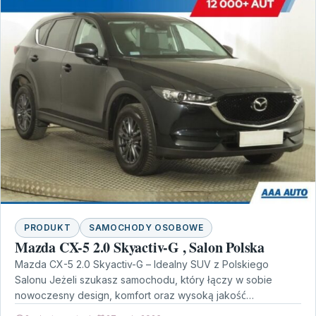
PRODUKT
SAMOCHODY OSOBOWE
Mazda CX-5 2.0 Skyactiv-G , Salon Polska
Mazda CX-5 2.0 Skyactiv-G – Idealny SUV z Polskiego
Salonu Jeżeli szukasz samochodu, który łączy w sobie
nowoczesny design, komfort oraz wysoką jakość
wykonania,…