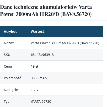
Dane techniczne akumulatorków Varta
Power 3000mAh HR20/D (BAVA56720)
Atrybut
Wartość
Nazwa
Varta Power 3000mAh HR20/D (BAVA56720)
SKU
68a47a963913
Cena
19 zł
Pojemność
3000 mAh
Napięcie
1,2 V
Typ
VARTA 56720