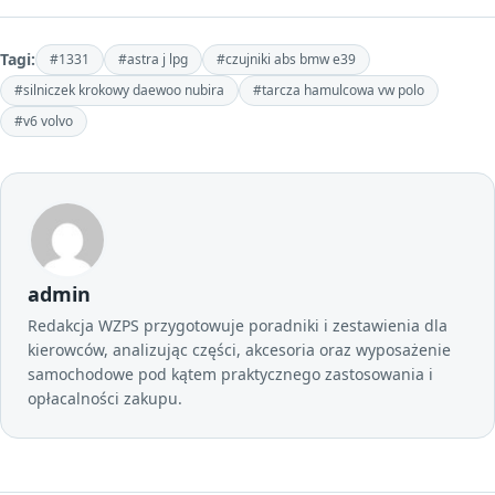
Tagi:
#1331
#astra j lpg
#czujniki abs bmw e39
#silniczek krokowy daewoo nubira
#tarcza hamulcowa vw polo
#v6 volvo
admin
Redakcja WZPS przygotowuje poradniki i zestawienia dla
kierowców, analizując części, akcesoria oraz wyposażenie
samochodowe pod kątem praktycznego zastosowania i
opłacalności zakupu.