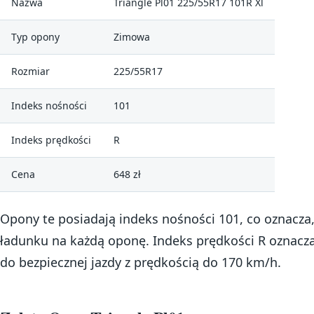
Nazwa
Triangle Pl01 225/55R17 101R Xl
Typ opony
Zimowa
Rozmiar
225/55R17
Indeks nośności
101
Indeks prędkości
R
Cena
648 zł
Opony te posiadają indeks nośności 101, co oznacza
ładunku na każdą oponę. Indeks prędkości R oznacza
do bezpiecznej jazdy z prędkością do 170 km/h.