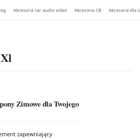
log
Akcesoria car audio video
Akcesoria CB
Akcesoria dla l
 Xl
Opony Zimowe dla Twojego
ement zapewniający