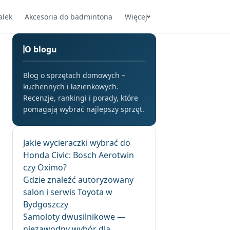
alek
Akcesoria do badmintona
Więcej
O blogu
Blog o sprzętach domowych –
kuchennych i łazienkowych.
Recenzje, rankingi i porady, które
pomagają wybrać najlepszy sprzęt.
Jakie wycieraczki wybrać do
Honda Civic: Bosch Aerotwin
czy Oximo?
Gdzie znaleźć autoryzowany
salon i serwis Toyota w
Bydgoszczy
Samoloty dwusilnikowe —
niezawodny wybór dla