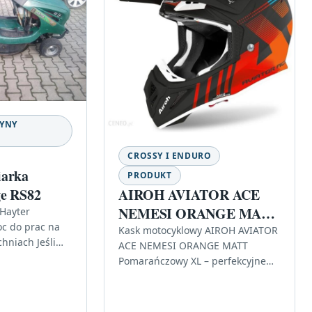
ZYNY
CROSSY I ENDURO
iarka
PRODUKT
AIROH AVIATOR ACE
ge RS82
NEMESI ORANGE MATT
 Hayter
oc do prac na
Pomarańczowy XL
Kask motocyklowy AIROH AVIATOR
hniach Jeśli
ACE NEMESI ORANGE MATT
 sprzętu do
Pomarańczowy XL – perfekcyjne
awdzi się przy
połączenie designu i
acji…
bezpieczeństwa Kask motocyklowy
AIROH AVIATOR ACE NEMESI