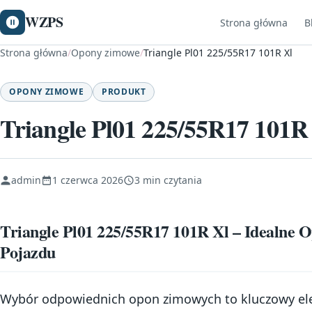
WZPS
Strona główna
B
Strona główna
/
Opony zimowe
/
Triangle Pl01 225/55R17 101R Xl
OPONY ZIMOWE
PRODUKT
Triangle Pl01 225/55R17 101R
admin
1 czerwca 2026
3 min czytania
Triangle Pl01 225/55R17 101R Xl – Idealne 
Pojazdu
Wybór odpowiednich opon zimowych to kluczowy el