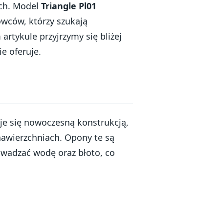
ach. Model
Triangle Pl01
owców, którzy szukają
rtykule przyjrzymy się bliżej
e oferuje.
je się nowoczesną konstrukcją,
nawierzchniach. Opony te są
owadzać wodę oraz błoto, co