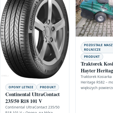
POZOSTAŁE MAS
ROLNICZE
PRODUKT
Traktorek Kos
Hayter Herita
Traktorek Kosiarka
Heritage RS82 – m
OPONY LETNIE
PRODUKT
większych powierzc
Continental UltraContact
szukasz wydajnego
koszenia, który spr
235/50 R18 101 V
regularnej pielęgn
Continental UltraContact 235/50
R18 101 V – Opona, na którą