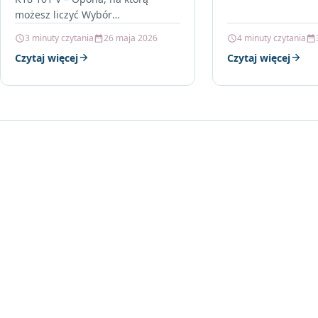
możesz liczyć Wybór
odpowiednich opon letnich to
3 minuty czytania
26 maja 2026
4 minuty czytania
kluczowy element zapewnienia
Czytaj więcej
Czytaj więcej
bezpieczeństwa i komfortu
podczas…