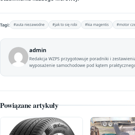
Tagi:
#auta niezawodne
#jak to się robi
#kia magentis
#motor czę
admin
Redakcja WZPS przygotowuje poradniki i zestawienia 
wyposażenie samochodowe pod kątem praktycznego 
Powiązane artykuły