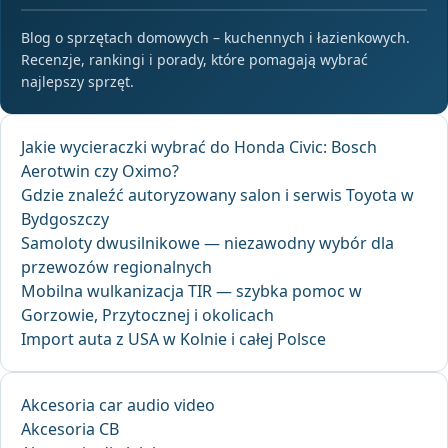
Blog o sprzętach domowych – kuchennych i łazienkowych.
Recenzje, rankingi i porady, które pomagają wybrać
najlepszy sprzęt.
Jakie wycieraczki wybrać do Honda Civic: Bosch
Aerotwin czy Oximo?
Gdzie znaleźć autoryzowany salon i serwis Toyota w
Bydgoszczy
Samoloty dwusilnikowe — niezawodny wybór dla
przewozów regionalnych
Mobilna wulkanizacja TIR — szybka pomoc w
Gorzowie, Przytocznej i okolicach
Import auta z USA w Kolnie i całej Polsce
Akcesoria car audio video
Akcesoria CB