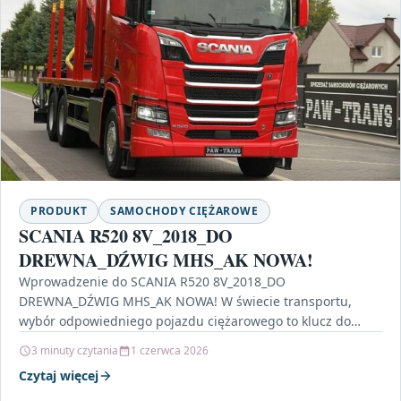
PRODUKT
SAMOCHODY CIĘŻAROWE
SCANIA R520 8V_2018_DO
DREWNA_DŹWIG MHS_AK NOWA!
Wprowadzenie do SCANIA R520 8V_2018_DO
DREWNA_DŹWIG MHS_AK NOWA! W świecie transportu,
wybór odpowiedniego pojazdu ciężarowego to klucz do
sukcesu. SCANIA R520 8V_2018_DO DREWNA_DŹWIG
3 minuty czytania
1 czerwca 2026
MHS_AK…
Czytaj więcej