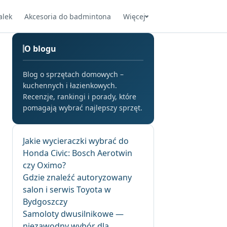
alek
Akcesoria do badmintona
Więcej
O blogu
Blog o sprzętach domowych –
kuchennych i łazienkowych.
Recenzje, rankingi i porady, które
pomagają wybrać najlepszy sprzęt.
Jakie wycieraczki wybrać do
Honda Civic: Bosch Aerotwin
czy Oximo?
Gdzie znaleźć autoryzowany
salon i serwis Toyota w
Bydgoszczy
Samoloty dwusilnikowe —
niezawodny wybór dla