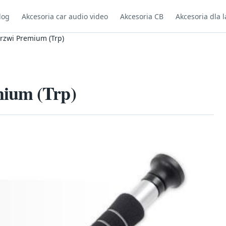
log
Akcesoria car audio video
Akcesoria CB
Akcesoria dla l
rzwi Premium (Trp)
mium (Trp)