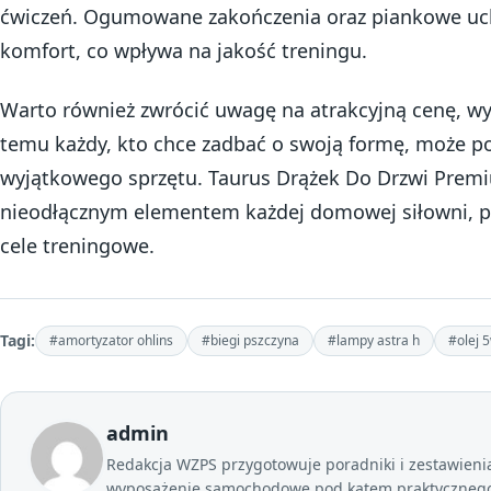
ćwiczeń. Ogumowane zakończenia oraz piankowe uc
komfort, co wpływa na jakość treningu.
Warto również zwrócić uwagę na atrakcyjną cenę, wyn
temu każdy, kto chce zadbać o swoją formę, może po
wyjątkowego sprzętu. Taurus Drążek Do Drzwi Premiu
nieodłącznym elementem każdej domowej siłowni, 
cele treningowe.
Tagi:
#amortyzator ohlins
#biegi pszczyna
#lampy astra h
#olej 
admin
Redakcja WZPS przygotowuje poradniki i zestawienia 
wyposażenie samochodowe pod kątem praktycznego 