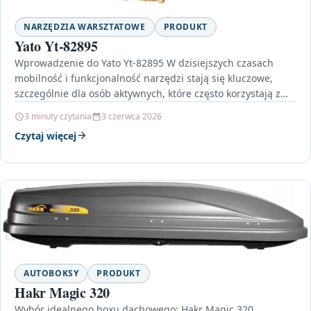
NARZĘDZIA WARSZTATOWE
PRODUKT
Yato Yt-82895
Wprowadzenie do Yato Yt-82895 W dzisiejszych czasach
mobilność i funkcjonalność narzędzi stają się kluczowe,
szczególnie dla osób aktywnych, które często korzystają z
pojazdów w…
3 minuty czytania
3 czerwca 2026
Czytaj więcej
AUTOBOKSY
PRODUKT
Hakr Magic 320
Wybór idealnego boxu dachowego: Hakr Magic 320