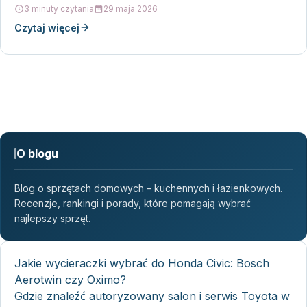
podróży.…
3 minuty czytania
29 maja 2026
Czytaj więcej
O blogu
Blog o sprzętach domowych – kuchennych i łazienkowych.
Recenzje, rankingi i porady, które pomagają wybrać
najlepszy sprzęt.
Jakie wycieraczki wybrać do Honda Civic: Bosch
Aerotwin czy Oximo?
Gdzie znaleźć autoryzowany salon i serwis Toyota w