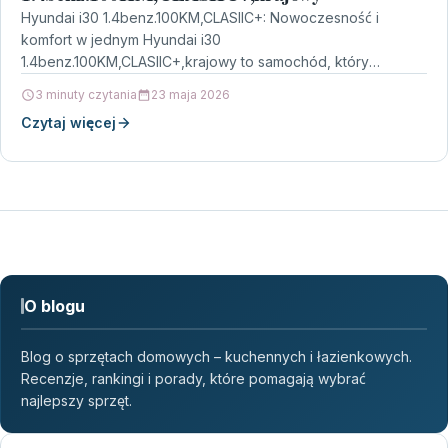
Hyundai i30 1.4benz.100KM,CLASIIC+: Nowoczesność i
komfort w jednym Hyundai i30
1.4benz.100KM,CLASIIC+,krajowy to samochód, który
doskonale łączy w sobie nowoczesne technologie i wygodę
3 minuty czytania
23 maja 2026
codziennego użytkowania.…
Czytaj więcej
O blogu
Blog o sprzętach domowych – kuchennych i łazienkowych.
Recenzje, rankingi i porady, które pomagają wybrać
najlepszy sprzęt.