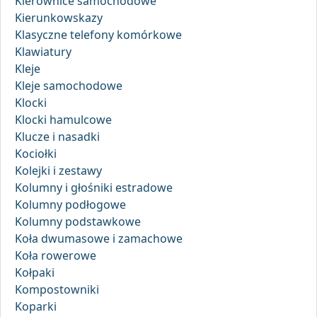
Kierownice samochodowe
Kierunkowskazy
Klasyczne telefony komórkowe
Klawiatury
Kleje
Kleje samochodowe
Klocki
Klocki hamulcowe
Klucze i nasadki
Kociołki
Kolejki i zestawy
Kolumny i głośniki estradowe
Kolumny podłogowe
Kolumny podstawkowe
Koła dwumasowe i zamachowe
Koła rowerowe
Kołpaki
Kompostowniki
Koparki