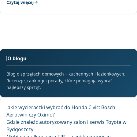
Czytaj więcej
O blogu
Blog o sprzętach domowych – kuchennych i łazienkowych.
Recenzje, rankingi i porady, które pomagają wybrać
najlepszy sprzęt.
Jakie wycieraczki wybrać do Honda Civic: Bosch
Aerotwin czy Oximo?
Gdzie znaleźć autoryzowany salon i serwis Toyota w
Bydgoszczy
Mobilna wulkanizacja TIR — szybka pomoc w