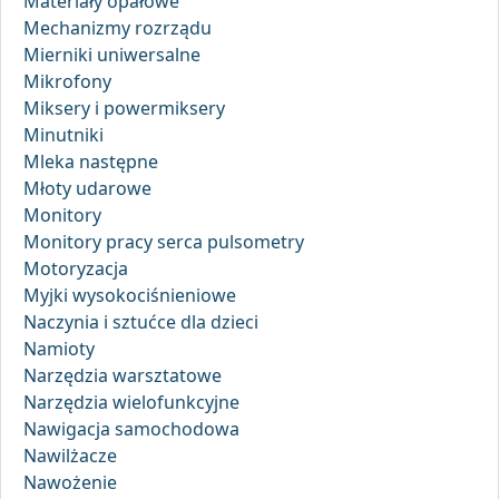
Materiały opałowe
Mechanizmy rozrządu
Mierniki uniwersalne
Mikrofony
Miksery i powermiksery
Minutniki
Mleka następne
Młoty udarowe
Monitory
Monitory pracy serca pulsometry
Motoryzacja
Myjki wysokociśnieniowe
Naczynia i sztućce dla dzieci
Namioty
Narzędzia warsztatowe
Narzędzia wielofunkcyjne
Nawigacja samochodowa
Nawilżacze
Nawożenie