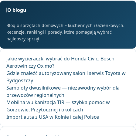
O blogu
Blog o sprzętach domowych – kuchennych i łazienkowych.
Recenzje, rankingi i porady, które pomagają wybrać
najlepszy sprzęt.
Jakie wycieraczki wybrać do Honda Civic: Bosch
Aerotwin czy Oximo?
Gdzie znaleźć autoryzowany salon i serwis Toyota w
Bydgoszczy
Samoloty dwusilnikowe — niezawodny wybór dla
przewozów regionalnych
Mobilna wulkanizacja TIR — szybka pomoc w
Gorzowie, Przytocznej i okolicach
Import auta z USA w Kolnie i całej Polsce