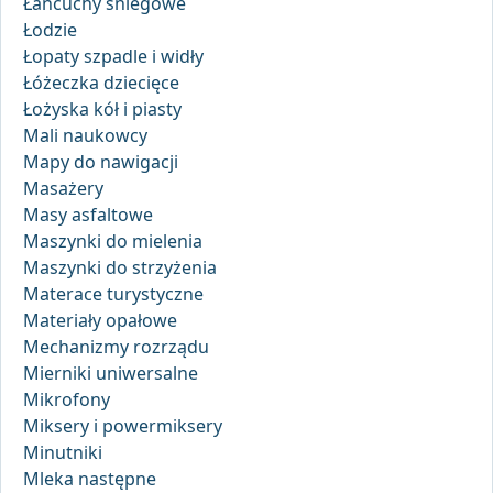
Łańcuchy śniegowe
Łodzie
Łopaty szpadle i widły
Łóżeczka dziecięce
Łożyska kół i piasty
Mali naukowcy
Mapy do nawigacji
Masażery
Masy asfaltowe
Maszynki do mielenia
Maszynki do strzyżenia
Materace turystyczne
Materiały opałowe
Mechanizmy rozrządu
Mierniki uniwersalne
Mikrofony
Miksery i powermiksery
Minutniki
Mleka następne